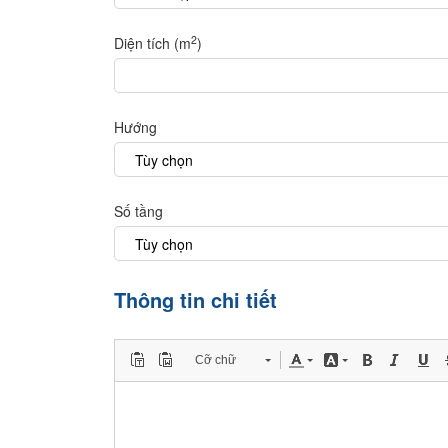
2
Diện tích (m
)
Hướng
Số tầng
Thông tin chi tiết
Cỡ chữ