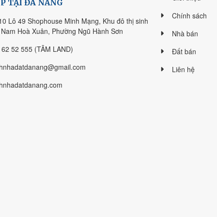
P TẠI ĐÀ NẴNG
Chính sách
10 Lô 49 Shophouse Minh Mạng, Khu đô thị sinh
i Nam Hoà Xuân, Phường Ngũ Hành Sơn
Nhà bán
 62 52 555 (TÂM LAND)
Đất bán
hnhadatdanang@gmail.com
Liên hệ
hnhadatdanang.com