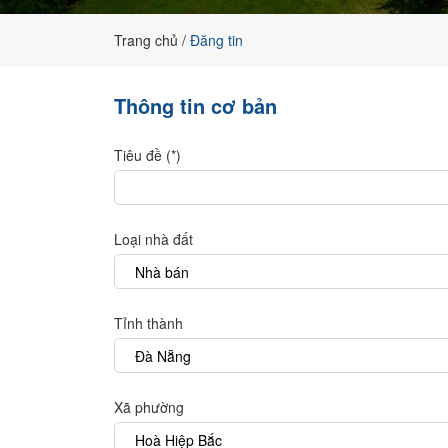
đất
nền
Trang chủ
Đăng tin
chính
chủ
Thông tin cơ bản
Tiêu đề (*)
Loại nhà đất
Tỉnh thành
Xã phường