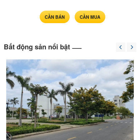
nền
chính
chủ
CẦN BÁN
CẦN MUA
Bất động sản nổi bật