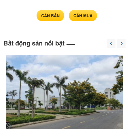
nền
chính
chủ
CẦN BÁN
CẦN MUA
Bất động sản nổi bật