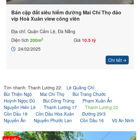
Bán cặp đất siêu hiếm đường Mai Chí Thọ đảo
vip Hoà Xuân view công viên
Địa chỉ: Quận Cẩm Lệ, Đà Nẵng
2
Diện tích
200m
Giá
10.5 tỷ
24/02/2025
Chi tiết
Tìm nhanh: Thanh Lương 22:
Lê Quảng Chí
Bùi Thiện Ngộ
Mai Chí Thọ
Bùi Trang Chước
Huỳnh Ngọc Đủ
Bùi Công Trừng
Phạm Xuân Ẩn
Nguyễn Hiến Lê
Thanh Lương 17
Thanh Lương 22
Cồn Dầu 18
Cồn Dầu Hòa Xuân
Đường 29/3
Nguyễn Ân
Nguyễn Phước Lan
Cồn Dầu 16
Võ An Ninh