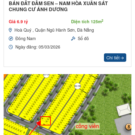
BÁN ĐẤT ĐẦM SEN – NAM HÒA XUÂN SÁT
CHUNG CƯ ÁNH DƯƠNG
2
Giá 6.9 tỷ
Diện tích 125m
Hoà Quý , Quận Ngũ Hành Sơn, Đà Nẵng
Đông Nam
Sổ đỏ
Ngày đăng: 05/03/2026
Chi tiết