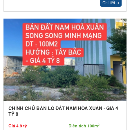
Chi tiết
078 62 52 555
CHÍNH CHỦ BÁN LÔ ĐẤT NAM HÒA XUÂN - GIÁ 4
TỶ 8
2
Giá 4.8 tỷ
Diện tích 100m