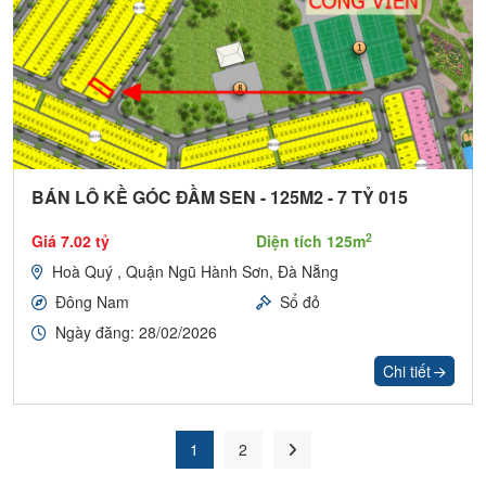
BÁN LÔ KỀ GÓC ĐẦM SEN - 125M2 - 7 TỶ 015
2
Giá 7.02 tỷ
Diện tích 125m
Hoà Quý , Quận Ngũ Hành Sơn, Đà Nẵng
Đông Nam
Sổ đỏ
Ngày đăng: 28/02/2026
Chi tiết
1
2