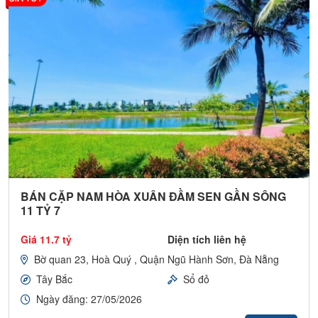
NHẬN BÁO GIÁ TỐT NHẤT ​​
-
Giá Đất
Hòa Xuân
,
Nam Hòa Xuân,
FP
T
mới nhất giá đầu tư.
BÁN CẶP NAM HÒA XUÂN ĐẦM SEN GẦN SÔNG
11 TỶ 7
-
Danh Sách
Căn Hộ Tại Đà Nẵng
giá tốt nhất
chỉ từ 1 - 2 Tỷ
Giá 11.7 tỷ
Diện tích liên hệ
( Đã hỗ trợ hơn
1.500 khách hàng
tìm được sản
Bờ quan 23, Hoà Quý , Quận Ngũ Hành Sơn, Đà Nẵng
phẩm phù hợp tại Đà Nẵng )
Tây Bắc
Sổ đỏ
Ngày đăng: 27/05/2026
Điền thông tin để nhận báo giá miễn phí.