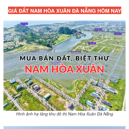
GIÁ ĐẤT NAM HÒA XUÂN ĐÀ NẴNG HÔM NAY
Hình ảnh hạ tầng khu đô thị Nam Hòa Xuân Đà Nẵng