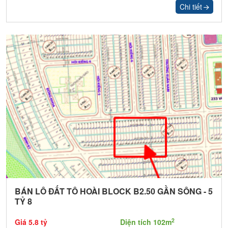
Chi tiết
BÁN LÔ ĐẤT TÔ HOÀI BLOCK B2.50 GẦN SÔNG - 5
TỶ 8
2
Giá 5.8 tỷ
Diện tích 102m