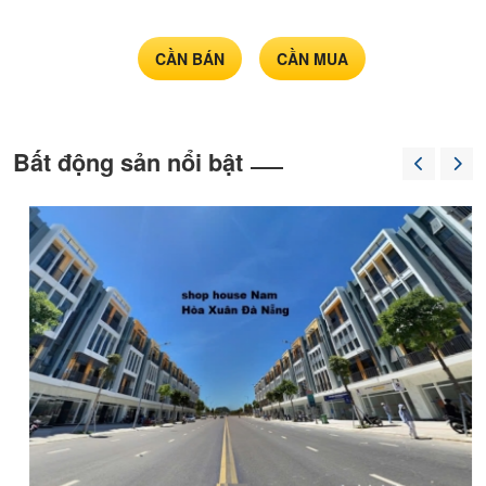
nền
chính
chủ
CẦN BÁN
CẦN MUA
Bất động sản nổi bật