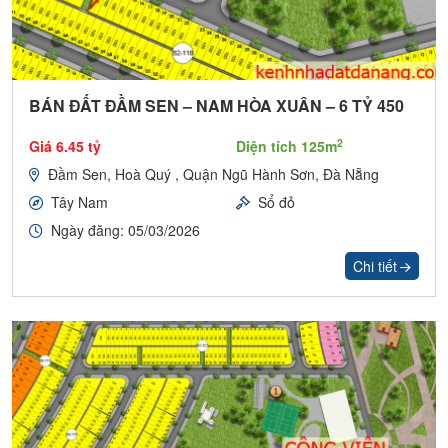
BÁN ĐẤT ĐẦM SEN – NAM HÒA XUÂN – 6 TỶ 450
2
Giá 6.45 tỷ
Diện tích 125m
Đầm Sen, Hoà Quý , Quận Ngũ Hành Sơn, Đà Nẵng
Tây Nam
Sổ đỏ
Ngày đăng: 05/03/2026
Chi tiết