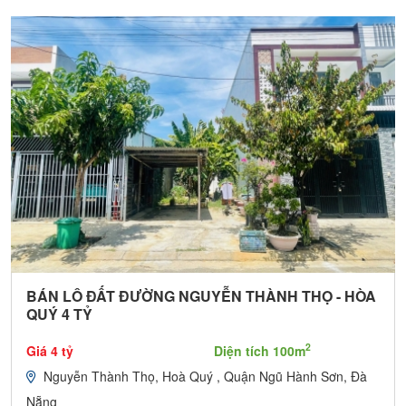
BÁN LÔ ĐẤT ĐƯỜNG NGUYỄN THÀNH THỌ - HÒA
QUÝ 4 TỶ
2
Giá 4 tỷ
Diện tích 100m
Nguyễn Thành Thọ, Hoà Quý , Quận Ngũ Hành Sơn, Đà
Nẵng