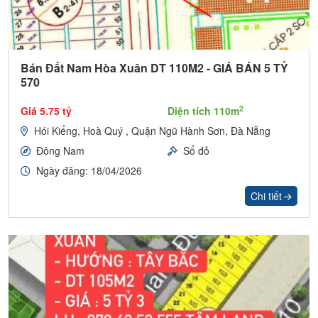
Bán Đất Nam Hòa Xuân DT 110M2 - GIÁ BÁN 5 TỶ
570
2
Giá 5.75 tỷ
Diện tích 110m
Hói Kiểng, Hoà Quý , Quận Ngũ Hành Sơn, Đà Nẵng
Đông Nam
Sổ đỏ
Ngày đăng: 18/04/2026
Chi tiết