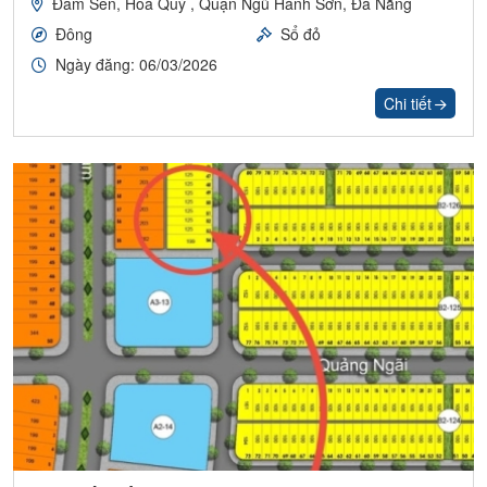
Đầm Sen, Hoà Quý , Quận Ngũ Hành Sơn, Đà Nẵng
Đông
Sổ đỏ
Ngày đăng: 06/03/2026
Chi tiết