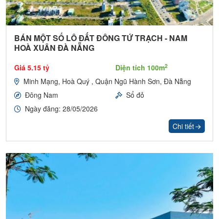
BÁN MỘT SỐ LÔ ĐẤT ĐÔNG TỨ TRẠCH - NAM
HOÀ XUÂN ĐÀ NẴNG
2
Giá 5.15 tỷ
Diện tích 100m
Minh Mạng, Hoà Quý , Quận Ngũ Hành Sơn, Đà Nẵng
Đông Nam
Sổ đỏ
Ngày đăng: 28/05/2026
Chi tiết