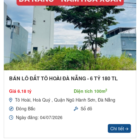
BÁN LÔ ĐẤT TÔ HOÀI ĐÀ NẴNG - 6 TỶ 180 TL
2
Giá 6.18 tỷ
Diện tích 100m
Tô Hoài, Hoà Quý , Quận Ngũ Hành Sơn, Đà Nẵng
Đông Bắc
Sổ đỏ
Ngày đăng: 04/07/2026
Chi tiết