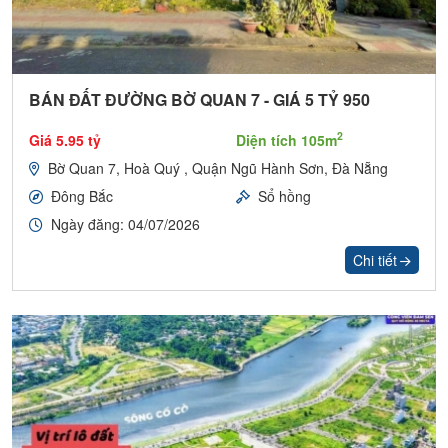
BÁN ĐẤT ĐƯỜNG BỜ QUAN 7 - GIÁ 5 TỶ 950
2
Giá 5.95 tỷ
Diện tích 105m
Bờ Quan 7, Hoà Quý , Quận Ngũ Hành Sơn, Đà Nẵng
Đông Bắc
Sổ hồng
Ngày đăng: 04/07/2026
Chi tiết