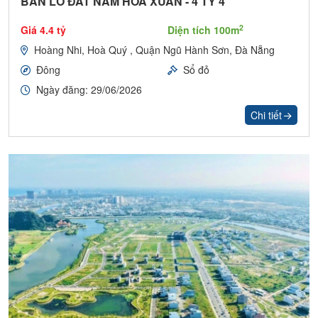
BÁN LÔ ĐẤT NAM HÒA XUÂN - 4 TỶ 4
2
Giá 4.4 tỷ
Diện tích 100m
Hoàng Nhi, Hoà Quý , Quận Ngũ Hành Sơn, Đà Nẵng
Đông
Sổ đỏ
Ngày đăng: 29/06/2026
Chi tiết