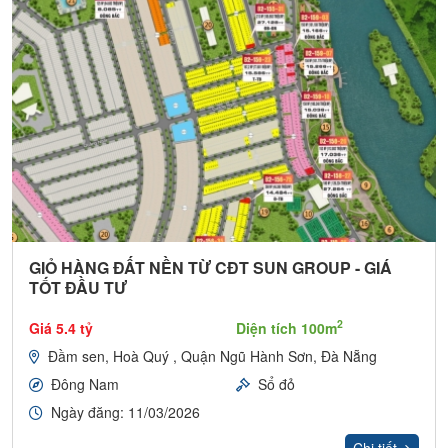
GIỎ HÀNG ĐẤT NỀN TỪ CĐT SUN GROUP - GIÁ
TỐT ĐẦU TƯ
2
Giá 5.4 tỷ
Diện tích 100m
Đầm sen, Hoà Quý , Quận Ngũ Hành Sơn, Đà Nẵng
Đông Nam
Sổ đỏ
Ngày đăng: 11/03/2026
Chi tiết