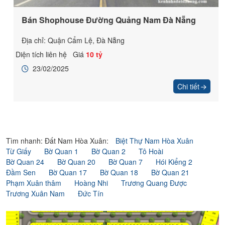
Bán Shophouse Đường Quảng Nam Đà Nẵng
Địa chỉ: Quận Cẩm Lệ, Đà Nẵng
Diện tích liên hệ
Giá
10 tỷ
23/02/2025
Chi tiết
Tìm nhanh: Đất Nam Hòa Xuân:
Biệt Thự Nam Hòa Xuân
Từ Giấy
Bờ Quan 1
Bờ Quan 2
Tô Hoài
Bờ Quan 24
Bờ Quan 20
Bờ Quan 7
Hói Kiểng 2
Đầm Sen
Bờ Quan 17
Bờ Quan 18
Bờ Quan 21
Phạm Xuân thâm
Hoàng Nhi
Trương Quang Được
Trương Xuân Nam
Đức Tín