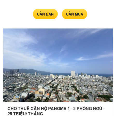
nền
chính
chủ
CẦN BÁN
CẦN MUA
CHO THUÊ CĂN HỘ PANOMA 1 - 2 PHÒNG NGỦ -
25 TRIỆU/ THÁNG