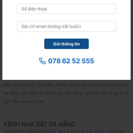
TÂM LAND là đơn vị tư vấn và phân phối bất động sản tại Đà
Nẵng, cung cấp thông tin tham khảo về các dự án của Sun Group,
Vingroup và các chủ đầu tư khác. Chúng tôi thực hiện bảo mật
thông tin khách hàng theo Chính sách bảo mật của website. Các
thông tin, hình ảnh và tài liệu trên website chỉ mang tính chất tham
khảo tại từng thời điểm và có thể được điều chỉnh theo thông báo
078 62 52 555
từ Chủ đầu tư hoặc đơn vị phát triển dự án. Hình ảnh sử dụng trên
website mang tính minh họa và có thể thay đổi trong quá trình
triển khai thực tế. Các điều khoản, quyền lợi và cam kết chính thức
sẽ được quy định cụ thể trong hợp đồng hoặc tài liệu pháp lý do
Chủ đầu tư ban hành.
KÊNH NHÀ ĐẤT ĐÀ NẴNG
CHUYÊN PHÂN PHÔI DỰ ÁN VIN VÀ SUN GROUP