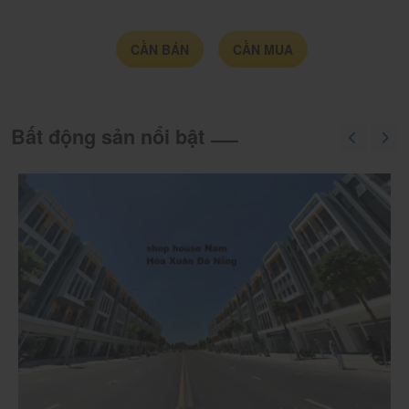
nền
chính
chủ
CẦN BÁN
CẦN MUA
Bất động sản nổi bật