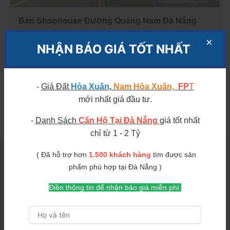
Bán Shophouse Đường Quảng Nam Đà Nẵng
Địa chỉ: Quận Cẩm Lệ, Đà Nẵng
NHẬN BÁO GIÁ TỐT NHẤT ​​
Diện tích liên hệ
Giá
10 tỷ
23/02/2025
-
Giá Đất
Hòa Xuân
,
Nam Hòa Xuân,
FP
T
Chi tiết
mới nhất giá đầu tư.
-
Danh Sách
Căn Hộ Tại Đà Nẵng
giá tốt nhất
chỉ từ 1 - 2 Tỷ
( Đã hỗ trợ hơn
1.500 khách hàng
tìm được sản
phẩm phù hợp tại Đà Nẵng )
Điền thông tin để nhận báo giá miễn phí.