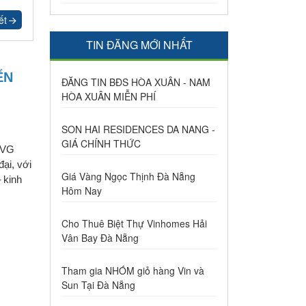
ết
TIN ĐĂNG MỚI NHẤT
ỂN
ĐĂNG TIN BĐS HÒA XUÂN - NAM
HÒA XUÂN MIỄN PHÍ
SON HAI RESIDENCES DA NANG -
GIÁ CHÍNH THỨC
 FVG
ại, với
Giá Vàng Ngọc Thịnh Đà Nẵng
 kinh
Hôm Nay
Cho Thuê Biệt Thự Vinhomes Hải
Vân Bay Đà Nẵng
Tham gia NHÓM giỏ hàng Vin và
Sun Tại Đà Nẵng