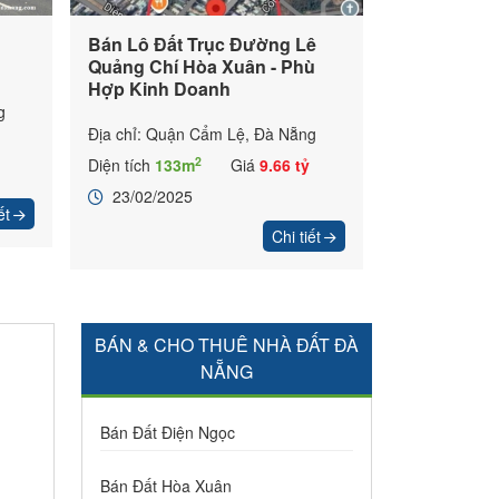
Bán Lô Đất Trục Đường Lê
Quảng Chí Hòa Xuân - Phù
Hợp Kinh Doanh
g
Địa chỉ: Quận Cẩm Lệ, Đà Nẵng
2
Diện tích
133m
Giá
9.66 tỷ
23/02/2025
ết
Chi tiết
BÁN & CHO THUÊ NHÀ ĐẤT ĐÀ
NẴNG
Bán Đất Điện Ngọc
Bán Đất Hòa Xuân