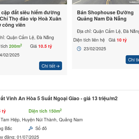
 cặp đất siêu hiếm đường
Bán Shophouse Đường
 Chí Thọ đảo vip Hoà Xuân
Quảng Nam Đà Nẵng
w công viên
Địa chỉ: Quận Cẩm Lệ, Đà Nẵn
chỉ: Quận Cẩm Lệ, Đà Nẵng
Diện tích liên hệ
Giá
10 tỷ
2
 tích
200m
Giá
10.5 tỷ
23/02/2025
4/02/2025
Chi ti
Chi tiết
ất Vinh An Hòa 5 Suất Ngoại Giao - giá 13 triệu/m2
2
 tỷ
Diện tích 150m
, Tam Hiệp, Huyện Núi Thành, Quảng Nam
ng Bắc
Sổ đỏ
y đăng: 01/07/2025