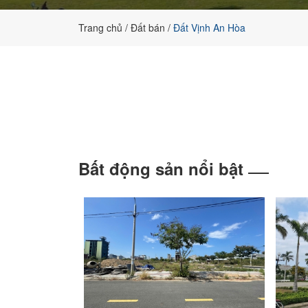
đất
nền
Trang chủ
Đất bán
Đất Vịnh An Hòa
chính
chủ
Bất động sản nổi bật