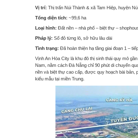
Vị trí:
Thị trấn Núi Thành & xã Tam Hiệp, huyện Nú
Tổng diện tích:
~99,6 ha
Loại hình:
Đất nền – nhà phố – biệt thự – shophou
Pháp lý:
Sổ đỏ từng lô, sở hữu lâu dài
Tình trạng:
Đã hoàn thiện hạ tầng giai đoạn 1 – tiế
Vịnh An Hòa City là khu đô thị sinh thái quy mô gần
Nam, nằm cách Đà Nẵng chỉ 90 phút di chuyển qu
nền và biệt thự cao cấp, được quy hoạch bài bản, ph
kiểu mẫu tại miền Trung.