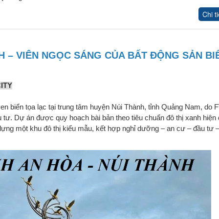
Chi ti
H – VIÊN NGỌC SÁNG CỦA BẤT ĐỘNG SẢN BI
ITY
p ven biển tọa lạc tại trung tâm huyện Núi Thành, tỉnh Quảng Nam, do
tư. Dự án được quy hoạch bài bản theo tiêu chuẩn đô thị xanh hiện đ
dựng một khu đô thị kiểu mẫu, kết hợp nghỉ dưỡng – an cư – đầu tư –