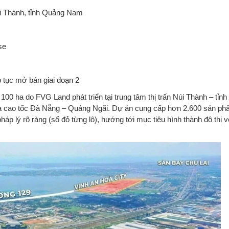
i Thành, tỉnh Quảng Nam
se
p tục mở bán giai đoạn 2
 100 ha do FVG Land phát triển tại trung tâm thị trấn Núi Thành – tỉn
a cao tốc Đà Nẵng – Quảng Ngãi. Dự án cung cấp hơn 2.600 sản ph
áp lý rõ ràng (sổ đỏ từng lô), hướng tới mục tiêu hình thành đô thị v