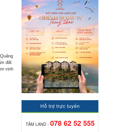
h Quảng
ẩm đất
en vịnh
Hỗ trợ trực tuyến
078 62 52 555
TÂM LAND -