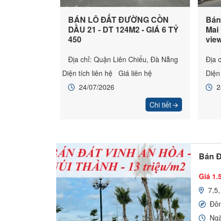
BÁN LÔ ĐẤT ĐƯỜNG CỒN
Bán
DẦU 21 - DT 124M2 - GIÁ 6 TỶ
Mai
450
vie
Địa chỉ: Quận Liên Chiểu, Đà Nẵng
Địa 
Diện tích liên hệ
Giá liên hệ
Diện
24/07/2026
2
Chi tiết
Bán Đ
Giá 1.5
7,5
Đô
Ngà