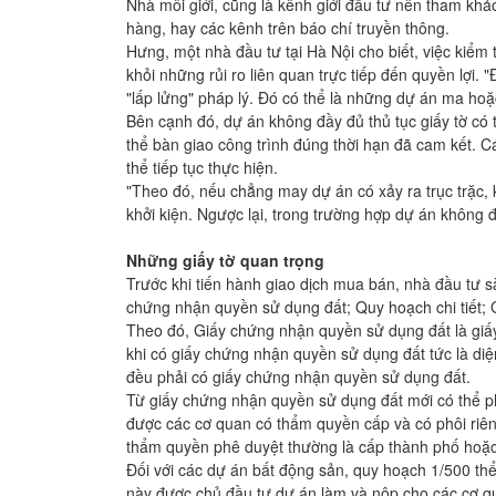
Nhà môi giới, cũng là kênh giới đầu tư nên tham khả
hàng, hay các kênh trên báo chí truyền thông.
Hưng, một nhà đầu tư tại Hà Nội cho biết, việc kiểm t
khỏi những rủi ro liên quan trực tiếp đến quyền lợi.
"lấp lửng" pháp lý. Đó có thể là những dự án ma hoặ
Bên cạnh đó, dự án không đầy đủ thủ tục giấy tờ có th
thể bàn giao công trình đúng thời hạn đã cam kết. C
thể tiếp tục thực hiện.
"Theo đó, nếu chẳng may dự án có xảy ra trục trặc
khởi kiện. Ngược lại, trong trường hợp dự án không đ
Những giấy tờ quan trọng
Trước khi tiến hành giao dịch mua bán, nhà đầu tư 
chứng nhận quyền sử dụng đất; Quy hoạch chi tiết; 
Theo đó, Giấy chứng nhận quyền sử dụng đất là giấy
khi có giấy chứng nhận quyền sử dụng đất tức là di
đều phải có giấy chứng nhận quyền sử dụng đất.
Từ giấy chứng nhận quyền sử dụng đất mới có thể p
được các cơ quan có thẩm quyền cấp và có phôi riê
thẩm quyền phê duyệt thường là cấp thành phố hoặc
Đối với các dự án bất động sản, quy hoạch 1/500 thể
này được chủ đầu tư dự án làm và nộp cho các cơ q