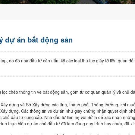
Diff Complex Đà Nẵng
Thanh Lương 17
Bờ Quan 7
Sun Galaxy Complex
Thanh Lương 22
Hói Kiểng 2
Aurora Tower
Cồn Dầu 18
Đầm Sen
ý dự án bất động sản
Căn Hộ Hòa Xuân Đà
Cồn Dầu Hòa Xuân
Bờ Quan 17
Nẵng
Đường 29/3
Bờ Quan 18
 tạp, do đó nhà đầu tư cần nắm kỹ các loại thủ tục giấy tờ liên quan đế
Căn hộ Duplex Đà Nẵng
Nguyễn Ân
Bờ Quan 21
Nguyễn Phước Lan
Phạm Xuân thâm
Cồn Dầu 16
Hoàng Nhi
 lọc chéo thông tin về bất động sản, gồm từ cơ quan quản lý và chủ đ
Võ An Ninh
Trương Quang Được
Bộ Xây dựng và Sở Xây dựng các tỉnh, thành phố. Thông thường, khi mu
ở Xây dựng. Các thông tin về dự án như giấy chứng nhận quyết định ph
Trương Xuân Nam
ược chủ đầu tư cung cấp. Nhà đầu tư liên hệ với Sở là để xác nhận nhữn
rình thực hiện dự án chủ đầu tư đã làm đúng quy trình hay chưa, đã xi
Đức Tín