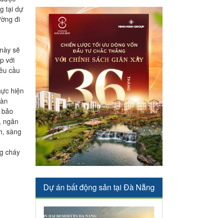
g tại dự
ường đi
 này sẽ
p với
yêu cầu
hực hiện
oàn
n bảo
, ngân
h, sàng
ng cháy
Dự án bất động sản tại Đà Nẵng