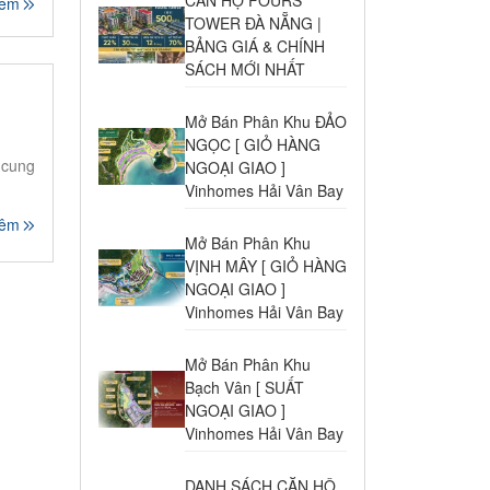
hêm
TOWER ĐÀ NẴNG |
BẢNG GIÁ & CHÍNH
SÁCH MỚI NHẤT
Mở Bán Phân Khu ĐẢO
NGỌC [ GIỎ HÀNG
 cung
NGOẠI GIAO ]
Vinhomes Hải Vân Bay
hêm
Mở Bán Phân Khu
VỊNH MÂY [ GIỎ HÀNG
NGOẠI GIAO ]
Vinhomes Hải Vân Bay
Mở Bán Phân Khu
Bạch Vân [ SUẤT
NGOẠI GIAO ]
Vinhomes Hải Vân Bay
DANH SÁCH CĂN HỘ