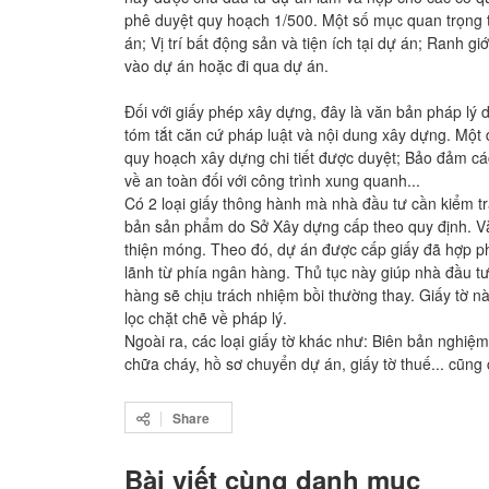
phê duyệt quy hoạch 1/500. Một số mục quan trọng tr
án; Vị trí bất động sản và tiện ích tại dự án; Ranh g
vào dự án hoặc đi qua dự án.
Đối với giấy phép xây dựng, đây là văn bản pháp lý
tóm tắt căn cứ pháp luật và nội dung xây dựng. Một 
quy hoạch xây dựng chi tiết được duyệt; Bảo đảm các 
về an toàn đối với công trình xung quanh...
Có 2 loại giấy thông hành mà nhà đầu tư cần kiểm tr
bản sản phẩm do Sở Xây dựng cấp theo quy định. V
thiện móng. Theo đó, dự án được cấp giấy đã hợp p
lãnh từ phía ngân hàng. Thủ tục này giúp nhà đầu t
hàng sẽ chịu trách nhiệm bồi thường thay. Giấy tờ 
lọc chặt chẽ về pháp lý.
Ngoài ra, các loại giấy tờ khác như: Biên bản nghiệ
chữa cháy, hồ sơ chuyển dự án, giấy tờ thuế... cũng
Share
Bài viết cùng danh mục