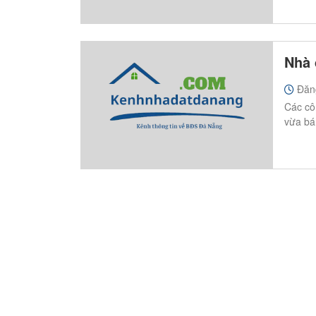
Nhà 
Đăn
Các cô
vừa bán