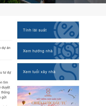
Tính lãi suất
n dự án
Xem hướng nhà
Xem tuổi xây nhà
ầu tư dự
ốn tìm
ê duyệt
g thông
n gửi