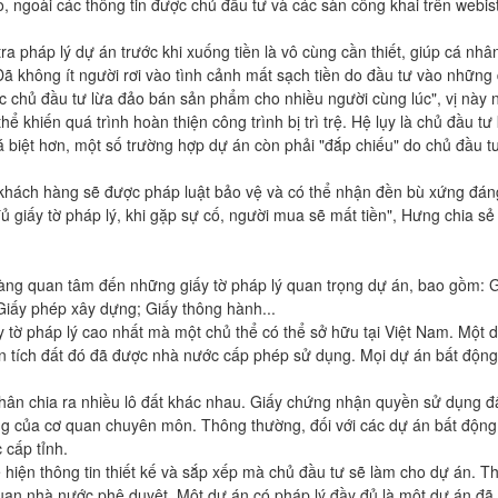
o, ngoài các thông tin được chủ đầu tư và các sàn công khai trên webis
ra pháp lý dự án trước khi xuống tiền là vô cùng cần thiết, giúp cá nhâ
 "Đã không ít người rơi vào tình cảnh mất sạch tiền do đầu tư vào những
c chủ đầu tư lừa đảo bán sản phẩm cho nhiều người cùng lúc", vị này n
ể khiến quá trình hoàn thiện công trình bị trì trệ. Hệ lụy là chủ đầu t
á biệt hơn, một số trường hợp dự án còn phải "đắp chiếu" do chủ đầu 
, khách hàng sẽ được pháp luật bảo vệ và có thể nhận đền bù xứng đá
ủ giấy tờ pháp lý, khi gặp sự cố, người mua sẽ mất tiền", Hưng chia sẻ
sàng quan tâm đến những giấy tờ pháp lý quan trọng dự án, bao gồm: 
Giấy phép xây dựng; Giấy thông hành...
 tờ pháp lý cao nhất mà một chủ thể có thể sở hữu tại Việt Nam. Một 
ện tích đất đó đã được nhà nước cấp phép sử dụng. Mọi dự án bất độn
hân chia ra nhiều lô đất khác nhau. Giấy chứng nhận quyền sử dụng đấ
ng của cơ quan chuyên môn. Thông thường, đối với các dự án bất động
 cấp tỉnh.
 hiện thông tin thiết kế và sắp xếp mà chủ đầu tư sẽ làm cho dự án. Th
uan nhà nước phê duyệt. Một dự án có pháp lý đầy đủ là một dự án đã