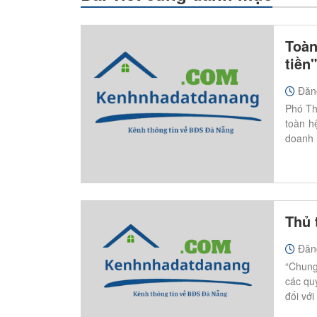
Toàn
tiền"
Đăn
Phó Th
toàn h
doanh 
Thủ 
Đăn
“Chung 
các qu
đối với