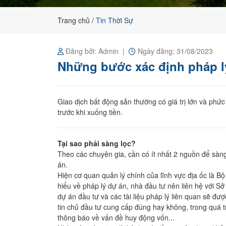
đất
nền
Trang chủ
Tin Thời Sự
chính
chủ
Đăng bởi: Admin
Ngày đăng: 31/08/2023
Những bước xác định pháp l
Giao dịch bất động sản thường có giá trị lớn và phức
trước khi xuống tiền.
Tại sao phải sàng lọc?
Theo các chuyên gia, cần có ít nhất 2 nguồn để sàng
án.
Hiện cơ quan quản lý chính của lĩnh vực địa ốc là 
hiểu về pháp lý dự án, nhà đầu tư nên liên hệ với S
dự án đầu tư và các tài liệu pháp lý liên quan sẽ đ
tin chủ đầu tư cung cấp đúng hay không, trong quá t
thông báo về vấn đề huy động vốn...