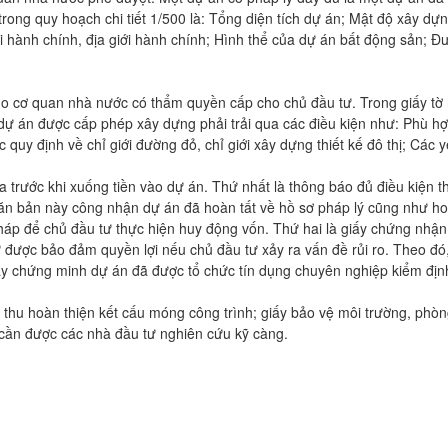
ong quy hoạch chi tiết 1/500 là: Tổng diện tích dự án; Mật độ xây dựn
iới hành chính, địa giới hành chính; Hình thể của dự án bất động sản; Đ
 do cơ quan nhà nước có thẩm quyền cấp cho chủ đầu tư. Trong giấy tờ
dự án được cấp phép xây dựng phải trải qua các điều kiện như: Phù hợ
quy định về chỉ giới đường đỏ, chỉ giới xây dựng thiết kế đô thị; Các 
a trước khi xuống tiền vào dự án. Thứ nhất là thông báo đủ điều kiện t
ăn bản này công nhận dự án đã hoàn tất về hồ sơ pháp lý cũng như h
háp để chủ đầu tư thực hiện huy động vốn. Thứ hai là giấy chứng nhậ
ư được bảo đảm quyền lợi nếu chủ đầu tư xảy ra vấn đề rủi ro. Theo đó
này chứng minh dự án đã được tổ chức tín dụng chuyên nghiệp kiểm địn
m thu hoàn thiện kết cấu móng công trình; giấy bảo vệ môi trường, phò
 cần được các nhà đầu tư nghiên cứu kỹ càng.