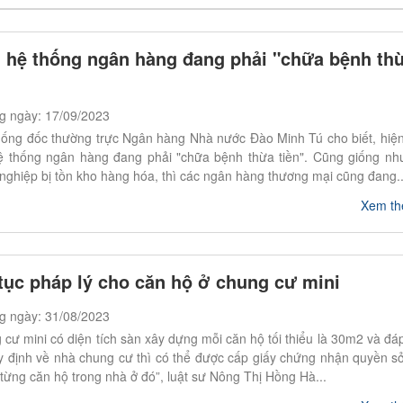
 hệ thống ngân hàng đang phải "chữa bệnh th
g ngày: 17/09/2023
ống đốc thường trực Ngân hàng Nhà nước Đào Minh Tú cho biết, hiện
ệ thống ngân hàng đang phải "chữa bệnh thừa tiền". Cũng giống nh
nghiệp bị tồn kho hàng hóa, thì các ngân hàng thương mại cũng đang..
Xem t
tục pháp lý cho căn hộ ở chung cư mini
g ngày: 31/08/2023
cư mini có diện tích sàn xây dựng mỗi căn hộ tối thiểu là 30m2 và đ
y định về nhà chung cư thì có thể được cấp giấy chứng nhận quyền s
 từng căn hộ trong nhà ở đó”, luật sư Nông Thị Hồng Hà...