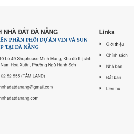
 NHÀ ĐẤT ĐÀ NẴNG
Links
ÊN PHÂN PHÔI DỰ ÁN VIN VÀ SUN
Giới thiệu
P TẠI ĐÀ NẴNG
Chính sách
10 Lô 49 Shophouse Minh Mạng, Khu đô thị sinh
i Nam Hoà Xuân, Phường Ngũ Hành Sơn
Nhà bán
 62 52 555 (TÂM LAND)
Đất bán
hnhadatdanang@gmail.com
Liên hệ
hnhadatdanang.com