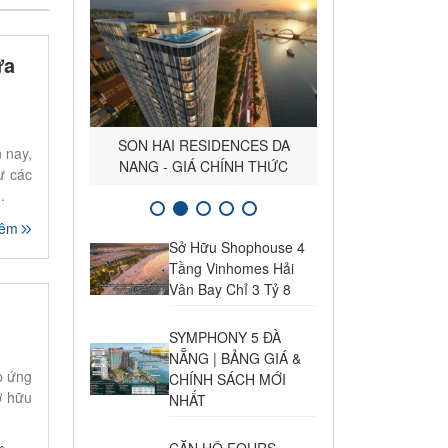
ừa
Tham gia NHÓM giỏ hàng Vin và
Giá Vàng Ngọc Thịnh Đà Nẵng
Cho Thuê Biệt Thự Vinhomes
ĐĂNG TIN BĐS HÒA XUÂN -
SON HAI RESIDENCES DA
 nay,
NAM HÒA XUÂN MIỄN PHÍ
NANG - GIÁ CHÍNH THỨC
Hải Vân Bay Đà Nẵng
Sun Tại Đà Nẵng
Hôm Nay
ư các
.
hêm
Sở Hữu Shophouse 4
Tầng Vinhomes Hải
Vân Bay Chỉ 3 Tỷ 8
SYMPHONY 5 ĐÀ
NẴNG | BẢNG GIÁ &
áp ứng
CHÍNH SÁCH MỚI
ở hữu
NHẤT
CĂN HỘ FOURS