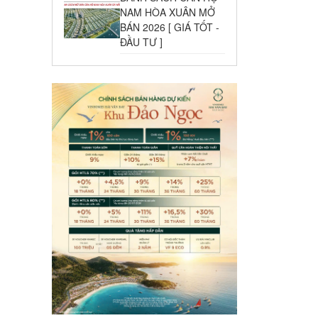
NAM HÒA XUÂN MỞ
BÁN 2026 [ GIÁ TỐT -
ĐẦU TƯ ]