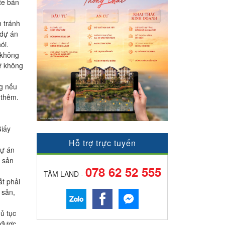
te bán
n tránh
 dự án
ói.
ư không
tư không
ng nếu
 thêm.
Giấy
Hỗ trợ trực tuyến
dự án
g sản
078 62 52 555
TÂM LAND -
t phải
 sản,
ủ tục
 được