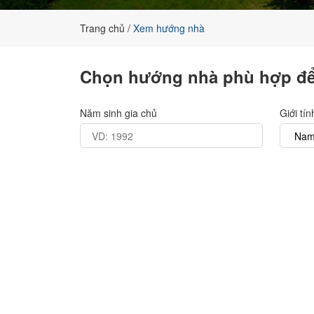
đất
nền
Trang chủ
Xem hướng nhà
chính
chủ
Chọn hướng nhà phù hợp để
Năm sinh gia chủ
Giới tín