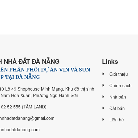
 NHÀ ĐẤT ĐÀ NẴNG
Links
ÊN PHÂN PHÔI DỰ ÁN VIN VÀ SUN
Giới thiệu
P TẠI ĐÀ NẴNG
Chính sách
10 Lô 49 Shophouse Minh Mạng, Khu đô thị sinh
i Nam Hoà Xuân, Phường Ngũ Hành Sơn
Nhà bán
 62 52 555 (TÂM LAND)
Đất bán
hnhadatdanang@gmail.com
Liên hệ
hnhadatdanang.com