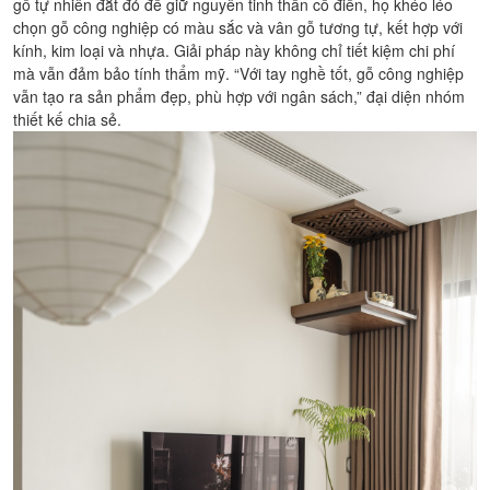
gỗ tự nhiên đắt đỏ để giữ nguyên tinh thần cổ điển, họ khéo léo
chọn gỗ công nghiệp có màu sắc và vân gỗ tương tự, kết hợp với
kính, kim loại và nhựa. Giải pháp này không chỉ tiết kiệm chi phí
mà vẫn đảm bảo tính thẩm mỹ. “Với tay nghề tốt, gỗ công nghiệp
vẫn tạo ra sản phẩm đẹp, phù hợp với ngân sách,” đại diện nhóm
thiết kế chia sẻ.