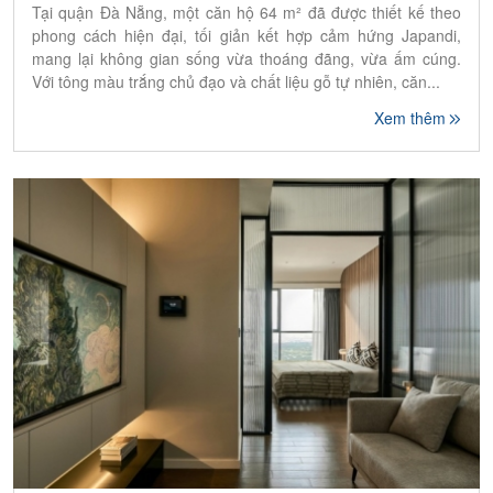
Tại quận Đà Nẵng, một căn hộ 64 m² đã được thiết kế theo
phong cách hiện đại, tối giản kết hợp cảm hứng Japandi,
mang lại không gian sống vừa thoáng đãng, vừa ấm cúng.
Với tông màu trắng chủ đạo và chất liệu gỗ tự nhiên, căn...
Xem thêm