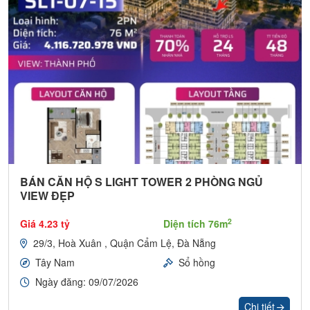
BÁN CĂN HỘ S LIGHT TOWER 2 PHÒNG NGỦ
VIEW ĐẸP
2
Giá 4.23 tỷ
Diện tích 76m
29/3, Hoà Xuân , Quận Cẩm Lệ, Đà Nẵng
Tây Nam
Sổ hồng
Ngày đăng: 09/07/2026
Chi tiết