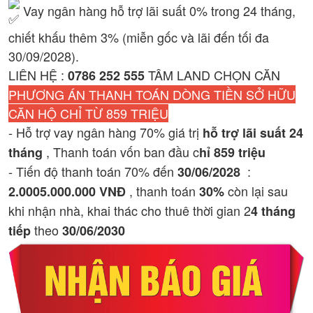
Vay ngân hàng hỗ trợ lãi suất 0% trong 24 tháng,
chiết khấu thêm 3% (miễn gốc và lãi đến tối đa
30/09/2028).
LIÊN HỆ :
TÂM LAND CHỌN CĂN
0786 252 555
PHƯƠNG ÁN THANH TOÁN DÒNG TIỀN SỞ HỮU
CĂN HỘ CHỈ TỪ 859 TRIỆU
- Hỗ trợ vay ngân hàng 70% giá trị
hỗ trợ lãi suất 24
, Thanh toán vốn ban đầu c
tháng
hỉ 859 triệu
- Tiến độ thanh toán 70% đến
:
30/06/2028
, thanh toán
còn lại sau
2.0005.000.000 VNĐ
30%
khi nhận nhà, khai thác cho thuê thời gian 2
4 tháng
theo
tiếp
30/06/2030