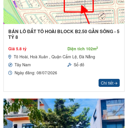
BÁN LÔ ĐẤT TÔ HOÀI BLOCK B2.50 GẦN SÔNG - 5
TỶ 8
2
Giá 5.8 tỷ
Diện tích 102m
Tô Hoài, Hoà Xuân , Quận Cẩm Lệ, Đà Nẵng
Tây Nam
Sổ đỏ
Ngày đăng: 08/07/2026
Chi tiết