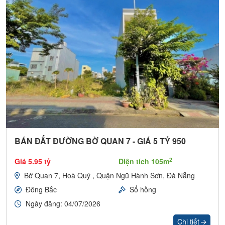
BÁN ĐẤT ĐƯỜNG BỜ QUAN 7 - GIÁ 5 TỶ 950
2
Giá 5.95 tỷ
Diện tích 105m
Bờ Quan 7, Hoà Quý , Quận Ngũ Hành Sơn, Đà Nẵng
Đông Bắc
Sổ hồng
Ngày đăng: 04/07/2026
Chi tiết