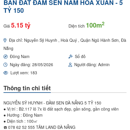
BÁN ĐẤT ĐẦM SEN NAM HOÀ XUÂN - 5
TỶ 150
2
5.15 tỷ
100m
Giá
Diện tích
Địa chỉ: Nguyễn Sỹ Huynh , Hoà Quý , Quận Ngũ Hành Sơn, Đà
Nẵng
Đông Nam
Sổ đỏ
Ngày đăng: 28/05/2026
Người đăng: Admin
Lượt xem: 183
Thông tin chi tiết
NGUYỄN SỸ HUYNH - ĐẦM SEN ĐÀ NẴNG 5 TỶ 150
● Vị trí : B2.117 lô 7x lô đất sạch đẹp, gần sông, gần công viên
● Hướng : Đông Nam
● Diện tích : 100㎡
☎️ 078 62 52 555 TÂM LAND ĐÀ NẴNG