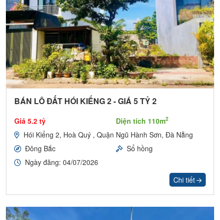
BÁN LÔ ĐẤT HÓI KIỂNG 2 - GIÁ 5 TỶ 2
2
Giá 5.2 tỷ
Diện tích 110m
Hói Kiểng 2, Hoà Quý , Quận Ngũ Hành Sơn, Đà Nẵng
Đông Bắc
Sổ hồng
Ngày đăng: 04/07/2026
Chi tiết