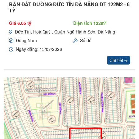
BÁN ĐẤT ĐƯỜNG ĐỨC TÍN ĐÀ NẴNG DT 122M2 - 6
TỶ
2
Giá 6.05 tỷ
Diện tích 122m
Đức Tín, Hoà Quý , Quận Ngũ Hành Sơn, Đà Nẵng
Đông Nam
Sổ đỏ
Ngày đăng: 15/07/2026
Chi tiết