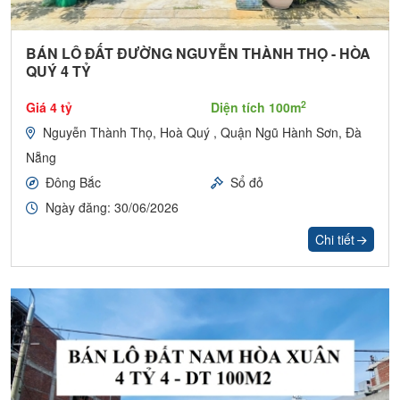
BÁN LÔ ĐẤT ĐƯỜNG NGUYỄN THÀNH THỌ - HÒA
QUÝ 4 TỶ
2
Giá 4 tỷ
Diện tích 100m
Nguyễn Thành Thọ, Hoà Quý , Quận Ngũ Hành Sơn, Đà
Nẵng
Đông Bắc
Sổ đỏ
Ngày đăng: 30/06/2026
Chi tiết