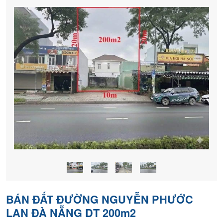
nền
chính
chủ
BÁN ĐẤT ĐƯỜNG NGUYỄN PHƯỚC
LAN ĐÀ NẴNG DT 200m2