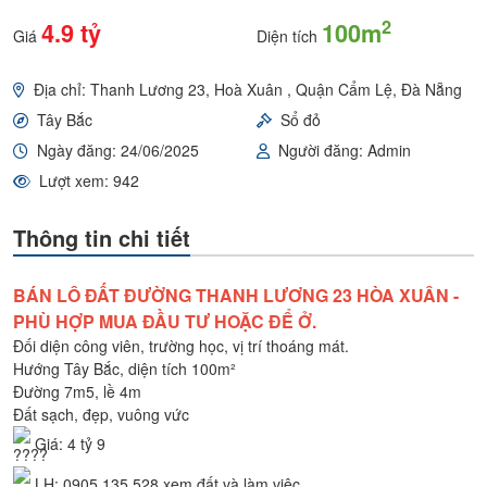
2
4.9 tỷ
100m
Giá
Diện tích
Địa chỉ: Thanh Lương 23, Hoà Xuân , Quận Cẩm Lệ, Đà Nẵng
Tây Bắc
Sổ đỏ
Ngày đăng: 24/06/2025
Người đăng: Admin
Lượt xem: 942
Thông tin chi tiết
BÁN LÔ ĐẤT ĐƯỜNG THANH LƯƠNG 23 HÒA XUÂN -
PHÙ HỢP MUA ĐẦU TƯ HOẶC ĐỂ Ở.
Đối diện công viên, trường học, vị trí thoáng mát.
Hướng Tây Bắc, diện tích 100m²
Đường 7m5, lề 4m
Đất sạch, đẹp, vuông vức
Giá: 4 tỷ 9
LH: 0905 135 528 xem đất và làm việc