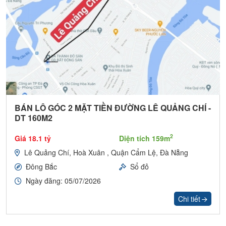
BÁN LÔ GÓC 2 MẶT TIỀN ĐƯỜNG LÊ QUẢNG CHÍ -
DT 160M2
2
Giá 18.1 tỷ
Diện tích 159m
Lê Quảng Chí, Hoà Xuân , Quận Cẩm Lệ, Đà Nẵng
Đông Bắc
Sổ đỏ
Ngày đăng: 05/07/2026
Chi tiết