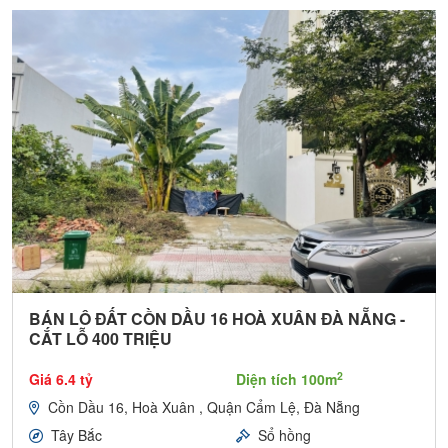
BÁN LÔ ĐẤT CỒN DẦU 16 HOÀ XUÂN ĐÀ NẴNG -
CẮT LỖ 400 TRIỆU
2
Giá 6.4 tỷ
Diện tích 100m
Cồn Dầu 16, Hoà Xuân , Quận Cẩm Lệ, Đà Nẵng
Tây Bắc
Sổ hồng