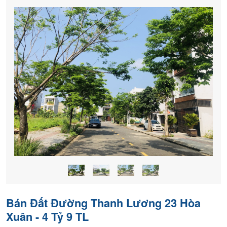
nền
chính
chủ
Bán Đất Đường Thanh Lương 23 Hòa
Xuân - 4 Tỷ 9 TL