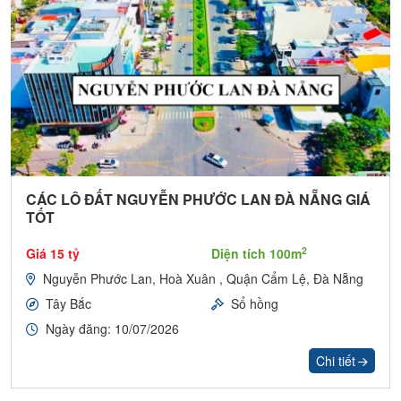
CÁC LÔ ĐẤT NGUYỄN PHƯỚC LAN ĐÀ NẴNG GIÁ
TỐT
2
Giá 15 tỷ
Diện tích 100m
Nguyễn Phước Lan, Hoà Xuân , Quận Cẩm Lệ, Đà Nẵng
Tây Bắc
Sổ hồng
Ngày đăng: 10/07/2026
Chi tiết