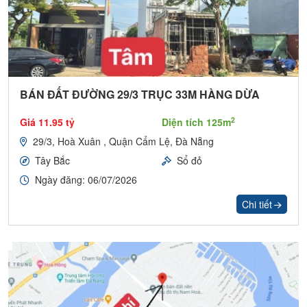
BÁN ĐẤT ĐƯỜNG 29/3 TRỤC 33M HÀNG DỪA
2
Giá 11.95 tỷ
Diện tích 125m
29/3, Hoà Xuân , Quận Cẩm Lệ, Đà Nẵng
Tây Bắc
Sổ đỏ
Ngày đăng: 06/07/2026
Chi tiết