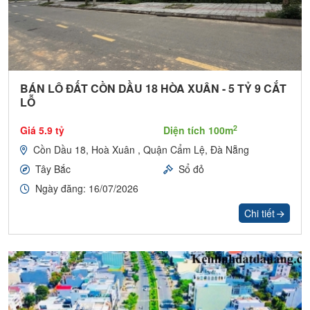
BÁN LÔ ĐẤT CỒN DẦU 18 HÒA XUÂN - 5 TỶ 9 CẮT
LỖ
2
Giá 5.9 tỷ
Diện tích 100m
Cồn Dầu 18, Hoà Xuân , Quận Cẩm Lệ, Đà Nẵng
Tây Bắc
Sổ đỏ
Ngày đăng: 16/07/2026
Chi tiết