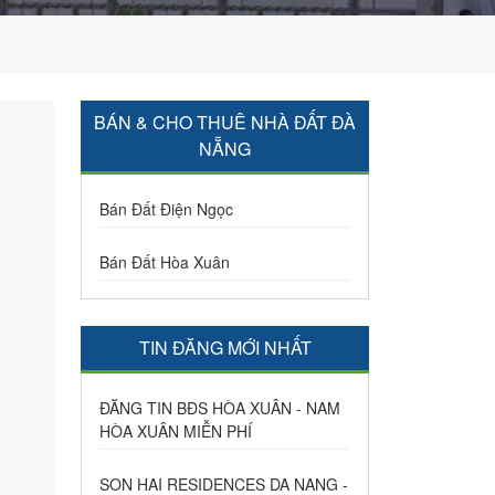
BÁN & CHO THUÊ NHÀ ĐẤT ĐÀ
NẴNG
Bán Đất Điện Ngọc
Bán Đất Hòa Xuân
TIN ĐĂNG MỚI NHẤT
ĐĂNG TIN BĐS HÒA XUÂN - NAM
HÒA XUÂN MIỄN PHÍ
SON HAI RESIDENCES DA NANG -