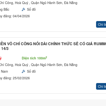
Chí Công, Hoà Quý , Quận Ngũ Hành Sơn, Đà Nẵng
ng Bắc
Sổ đỏ
y đăng: 04/04/2026
Chi ti
NỀN VÕ CHÍ CÔNG NỐI DÀI CHÍNH THỨC SẼ CÓ GIÁ RUM
14/3
2
tỷ
Diện tích 100m
Chí Công, Hoà Quý , Quận Ngũ Hành Sơn, Đà Nẵng
y Nam
Sổ đỏ
y đăng: 25/02/2026
Chi ti