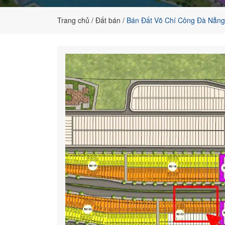
đất
nền
Trang chủ
Đất bán
Bán Đất Võ Chí Công Đà Nẵng
chính
chủ