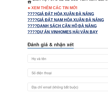
►
XEM THÊM CÁC TIN MỚI
????GIÁ ĐẤT HÒA XUÂN ĐÀ NẴNG
????GIÁ ĐẤT NAM HÒA XUÂN ĐÀ NẴNG
????DANH SÁCH CĂN HỘ ĐÀ NẴNG
????DỰ ÁN VINHOMES HẢI VÂN BAY
Đánh giá & nhận xét