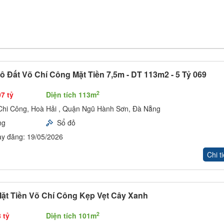
ô Đất Võ Chí Công Mặt Tiền 7,5m - DT 113m2 - 5 Tỷ 069
2
07 tỷ
Diện tích 113m
Chi Công, Hoà Hải , Quận Ngũ Hành Sơn, Đà Nẵng
ng
Sổ đỏ
y đăng: 19/05/2026
Chi ti
ặt Tiền Võ Chí Công Kẹp Vẹt Cây Xanh
2
 tỷ
Diện tích 101m