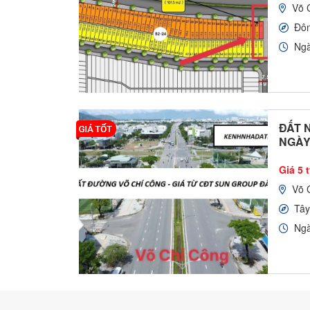
Võ 
Đô
Ngà
ĐẤT 
NGÀY 
Giá 5 
Võ 
Tâ
Ngà