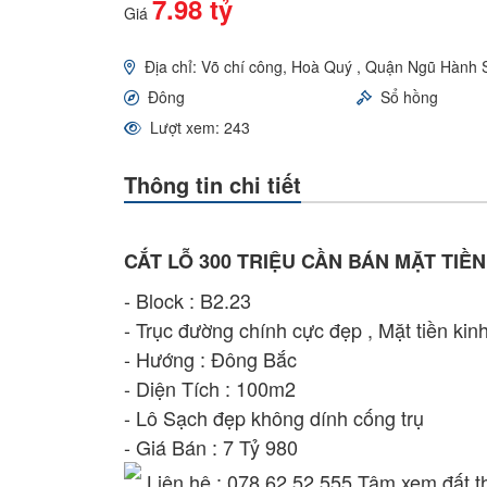
7.98 tỷ
Giá
Địa chỉ: Võ chí công, Hoà Quý , Quận Ngũ Hành
Đông
Sổ hồng
Lượt xem: 243
Thông tin chi tiết
CẮT LỖ 300 TRIỆU CẦN BÁN MẶT TIỀN
- Block : B2.23
- Trục đường chính cực đẹp , Mặt tiền kin
- Hướng : Đông Bắc
- Diện Tích : 100m2
- Lô Sạch đẹp không dính cống trụ
- Giá Bán : 7 Tỷ 980
Liên hệ : 078 62 52 555 Tâm xem đất t