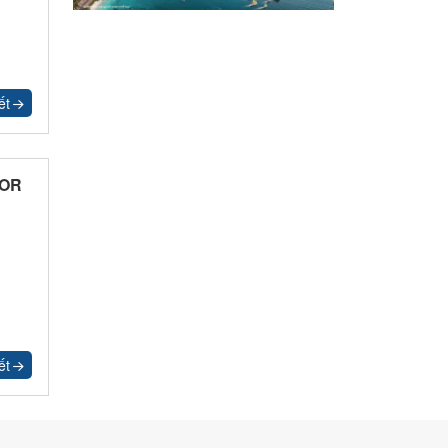
ết
MOR
ết