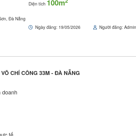
2
100m
Diện tích
 Sơn, Đà Nẵng
Ngày đăng: 19/05/2026
Người đăng: Admi
 VÕ CHÍ CÔNG 33M - ĐÀ NẴNG
h doanh
hực tế