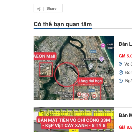
Share
Có thể bạn quan tâm
Bán L
Giá 5.
Võ 
Đô
Ngà
Bán M
Giá 8.8