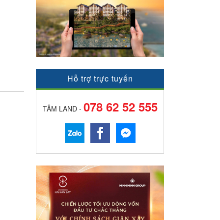
n
Hỗ trợ trực tuyến
078 62 52 555
TÂM LAND -