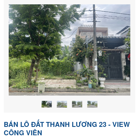
nền
chính
chủ
BÁN LÔ ĐẤT THANH LƯƠNG 23 - VIEW
CÔNG VIÊN