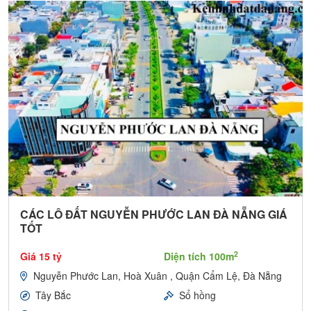
CÁC LÔ ĐẤT NGUYỄN PHƯỚC LAN ĐÀ NẴNG GIÁ
TỐT
2
Giá 15 tỷ
Diện tích 100m
Nguyễn Phước Lan, Hoà Xuân , Quận Cẩm Lệ, Đà Nẵng
Tây Bắc
Sổ hồng