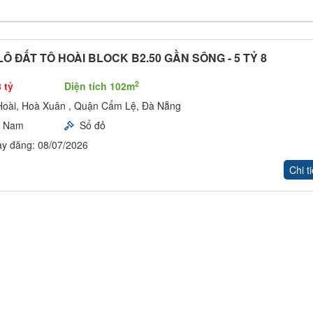
Ô ĐẤT TÔ HOÀI BLOCK B2.50 GẦN SÔNG - 5 TỶ 8
2
 tỷ
Diện tích 102m
Hoài, Hoà Xuân , Quận Cẩm Lệ, Đà Nẵng
y Nam
Sổ đỏ
y đăng: 08/07/2026
Chi ti