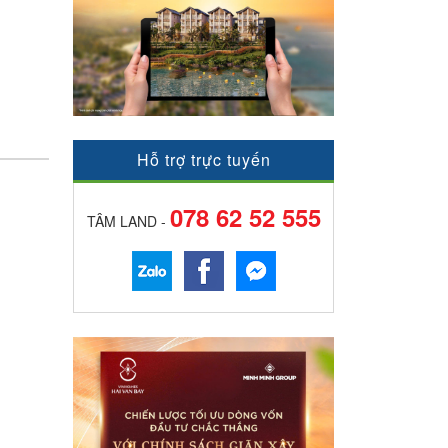
Hỗ trợ trực tuyến
078 62 52 555
TÂM LAND -