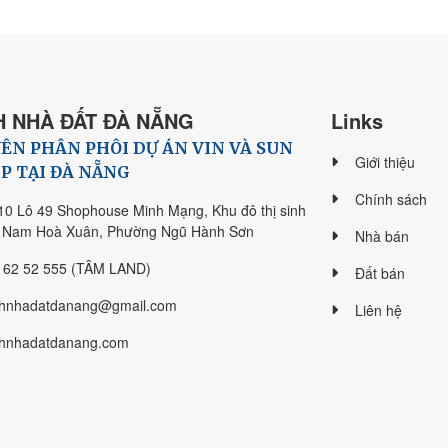
 NHÀ ĐẤT ĐÀ NẴNG
Links
ÊN PHÂN PHÔI DỰ ÁN VIN VÀ SUN
Giới thiệu
P TẠI ĐÀ NẴNG
Chính sách
10 Lô 49 Shophouse Minh Mạng, Khu đô thị sinh
i Nam Hoà Xuân, Phường Ngũ Hành Sơn
Nhà bán
 62 52 555 (TÂM LAND)
Đất bán
hnhadatdanang@gmail.com
Liên hệ
hnhadatdanang.com