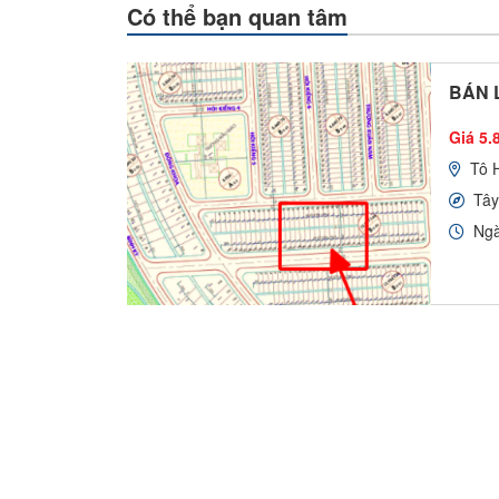
Có thể bạn quan tâm
BÁN L
Giá 5.8
Tô 
Tâ
Ngà