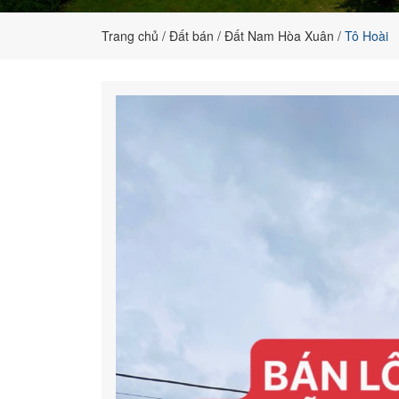
đất
nền
Trang chủ
Đất bán
Đất Nam Hòa Xuân
Tô Hoài
chính
chủ