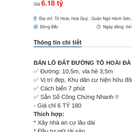
6.18 tỷ
Giá
Địa chỉ: Tô Hoài, Hoà Quý , Quận Ngũ Hành Sơn
Đông Bắc
Ngày đăng: 04
Thông tin chi tiết
BÁN LÔ ĐẤT ĐƯỜNG TÔ HOÀI ĐÀ
✅ Đường: 10,5m, vỉa hè 3,5m
✅ Vị trí đẹp, Khu dân cư hiện hữu đô
✅ Cách biển 7 phút
✅ Sẵn Sổ Công Chứng Nhanh !!
- Giá chỉ 6 TỶ 180
Thích hợp:
* Xây nhà an cư lâu dài
* Đầu tư giữ tài sản