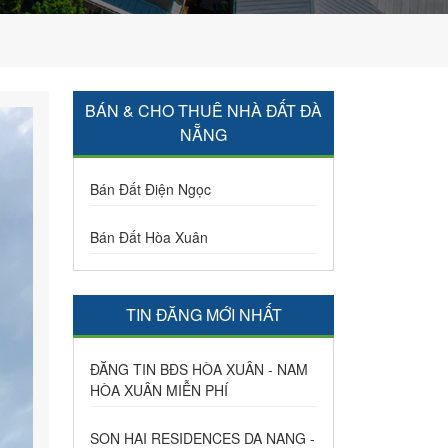
BÁN & CHO THUÊ NHÀ ĐẤT ĐÀ
NẴNG
Bán Đất Điện Ngọc
Bán Đất Hòa Xuân
TIN ĐĂNG MỚI NHẤT
ĐĂNG TIN BĐS HÒA XUÂN - NAM
HÒA XUÂN MIỄN PHÍ
SON HAI RESIDENCES DA NANG -