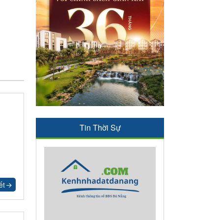
Tin Thời Sự
ết