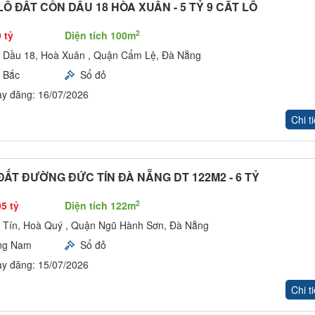
Ô ĐẤT CỒN DẦU 18 HÒA XUÂN - 5 TỶ 9 CẮT LỖ
2
 tỷ
Diện tích 100m
 Dầu 18, Hoà Xuân , Quận Cẩm Lệ, Đà Nẵng
 Bắc
Sổ đỏ
y đăng: 16/07/2026
Chi ti
ĐẤT ĐƯỜNG ĐỨC TÍN ĐÀ NẴNG DT 122M2 - 6 TỶ
2
05 tỷ
Diện tích 122m
 Tín, Hoà Quý , Quận Ngũ Hành Sơn, Đà Nẵng
ng Nam
Sổ đỏ
y đăng: 15/07/2026
Chi ti