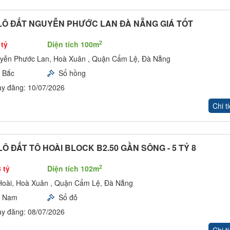
LÔ ĐẤT NGUYỄN PHƯỚC LAN ĐÀ NẴNG GIÁ TỐT
2
 tỷ
Diện tích 100m
yễn Phước Lan, Hoà Xuân , Quận Cẩm Lệ, Đà Nẵng
 Bắc
Sổ hồng
y đăng: 10/07/2026
Chi ti
Ô ĐẤT TÔ HOÀI BLOCK B2.50 GẦN SÔNG - 5 TỶ 8
2
 tỷ
Diện tích 102m
Hoài, Hoà Xuân , Quận Cẩm Lệ, Đà Nẵng
y Nam
Sổ đỏ
y đăng: 08/07/2026