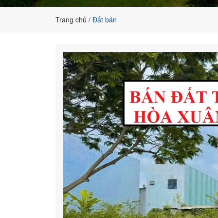
đất
nền
Trang chủ
Đất bán
chính
chủ