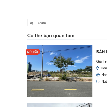
Share
Có thể bạn quan tâm
BÁN L
Giá li
Hoà
Na
Ngà