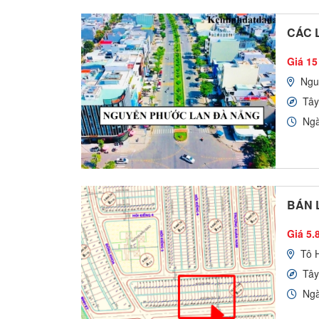
CÁC 
Giá 15
Ngu
Tây
Ngà
BÁN L
Giá 5.8
Tô 
Tâ
Ngà