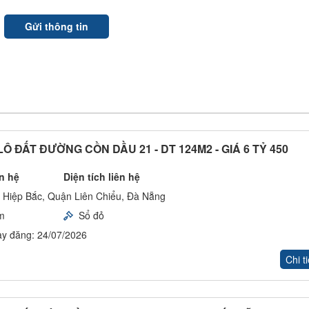
Ô ĐẤT ĐƯỜNG CỒN DẦU 21 - DT 124M2 - GIÁ 6 TỶ 450
ên hệ
Diện tích liên hệ
 Hiệp Bắc, Quận Liên Chiểu, Đà Nẵng
m
Sổ đỏ
y đăng: 24/07/2026
Chi ti