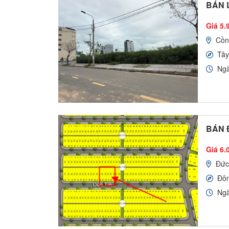
BÁN L
Giá 5.9
Cồn
Tây
Ngà
BÁN 
Giá 6.
Đức
Đô
Ngà