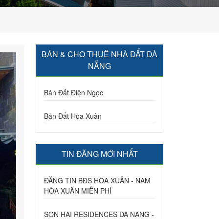
BÁN & CHO THUÊ NHÀ ĐẤT ĐÀ
NẴNG
Bán Đất Điện Ngọc
Bán Đất Hòa Xuân
TIN ĐĂNG MỚI NHẤT
ĐĂNG TIN BĐS HÒA XUÂN - NAM
HÒA XUÂN MIỄN PHÍ
SON HAI RESIDENCES DA NANG -