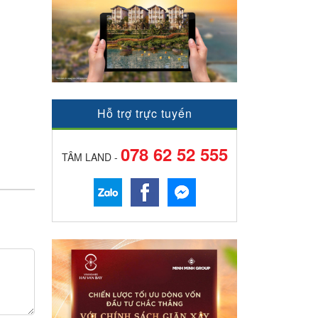
Hỗ trợ trực tuyến
078 62 52 555
TÂM LAND -