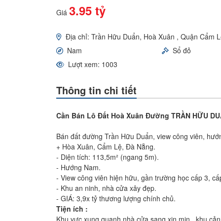
3.95 tỷ
Giá
Địa chỉ: Trần Hữu Duẩn, Hoà Xuân , Quận Cẩm 
Nam
Sổ đỏ
Lượt xem: 1003
Thông tin chi tiết
Cần Bán Lô Đất Hoà Xuân Đường TRẦN HỮU DUẨ
Bán đất đường Trần Hữu Duẩn, view công viên, hư
+ Hòa Xuân, Cẩm Lệ, Đà Nẵng.
- Diện tích: 113,5m² (ngang 5m).
- Hướng Nam.
- View công viên hiện hữu, gần trường học cấp 3, cấp
- Khu an ninh, nhà cửa xây đẹp.
- GIÁ: 3,9x tỷ thương lượng chính chủ.
Tiện ích :
Khu vực xung quanh nhà cửa sang xịn mịn , khu cản