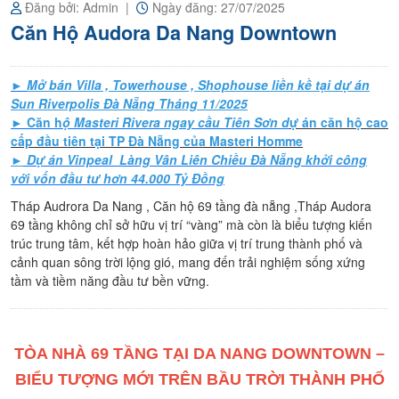
nền
Đăng bởi: Admin
Ngày đăng: 27/07/2025
chính
Căn Hộ Audora Da Nang Downtown
chủ
►
Mở bán Villa , Towerhouse , Shophouse liền kề tại dự án
Sun Riverpolis Đà Nẵng Tháng 11/2025
►
Căn h
ộ Masteri Rivera ngay cầu Tiên Sơn d
ự án căn hộ cao
cấp đầu tiên tại TP Đà Nẵng của Masteri Homme
►
Dự án Vinpeal Làng Vân Liên Chiều Đà Nẵng khởi công
với vốn đầu tư hơn 44.000 Tỷ Đồng
Tháp Audrora Da Nang , Căn hộ 69 tầng đà nẵng ,Tháp Audora
69 tầng không chỉ sở hữu vị trí “vàng” mà còn là biểu tượng kiến
trúc trung tâm, kết hợp hoàn hảo giữa vị trí trung thành phố và
cảnh quan sông trời lộng gió, mang đến trải nghiệm sống xứng
tầm và tiềm năng đầu tư bền vững.
TÒA NHÀ 69 TẦNG TẠI DA NANG DOWNTOWN –
BIỂU TƯỢNG MỚI TRÊN BẦU TRỜI THÀNH PHỐ