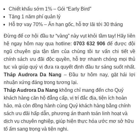
Chiết khấu sớm 1% – Gói “Early Bird”
Tặng 1 năm phí quản lý
Hỗ trợ vay 70% – Ân hạn gốc, hỗ trợ lãi tới 30 tháng
Đừng để cơ hội đầu tư “vàng” này vụt khỏi tầm tay! Hãy liên
hệ ngay hôm nay qua hotline:
0703 632 906
để được đội
ngũ chuyên gia tận tâm của chúng tôi tư vấn chi tiết về
chính sách ưu đãi độc quyền, hỗ trợ nhanh chóng mọi thủ
tục và giúp quý vị đưa ra quyết định đầu tư sáng suốt nhất.
Tháp Audrora Da Nang
– Đầu tư hôm nay, gặt hái lợi
nhuận xứng đáng trong tương lại.
Tháp Audrora Da Nang
không chỉ mang đến cho Quý
khách hàng căn hộ đẳng cấp, vị trí đắc địa, tiện ích hoàn
hảo, mà còn đồng hành cùng Quý khách hàng bằng chính
sách ưu đãi hấp dẫn, phương án thanh toán linh hoạt và
dịch vụ chuyên nghiệp, giúp hiện thực hóa ước mơ sở hữu
tổ ấm sang trọng và tiện nghi.