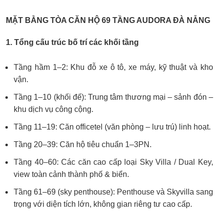
MẶT BẰNG TÒA CĂN HỘ 69 TẦNG AUDORA ĐÀ NẴNG
1. Tổng cấu trúc bố trí các khối tầng
Tầng hầm 1–2: Khu đỗ xe ô tô, xe máy, kỹ thuật và kho
vận.
Tầng 1–10 (khối đế): Trung tâm thương mại – sảnh đón –
khu dịch vụ công cộng.
Tầng 11–19: Căn officetel (văn phòng – lưu trú) linh hoạt.
Tầng 20–39: Căn hộ tiêu chuẩn 1–3PN.
Tầng 40–60: Các căn cao cấp loại Sky Villa / Dual Key,
view toàn cảnh thành phố & biển.
Tầng 61–69 (sky penthouse): Penthouse và Skyvilla sang
trọng với diện tích lớn, không gian riêng tư cao cấp.