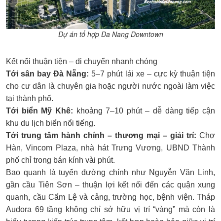
Dự án tổ hợp Da Nang Downtown
Kết nối thuận tiện – di chuyển nhanh chóng
Tới sân bay Đà Nẵng:
5–7 phút lái xe – cực kỳ thuận tiện
cho cư dân là chuyên gia hoặc người nước ngoài làm việc
tại thành phố.
Tới biển Mỹ Khê:
khoảng 7–10 phút – dễ dàng tiếp cận
khu du lịch biển nổi tiếng.
Tới trung tâm hành chính – thương mại – giải trí:
Chợ
Hàn, Vincom Plaza, nhà hát Trưng Vương, UBND Thành
phố chỉ trong bán kính vài phút.
Bao quanh là tuyến đường chính như Nguyễn Văn Linh,
gần cầu Tiên Sơn – thuận lợi kết nối đến các quận xung
quanh, cầu Cẩm Lệ và cảng, trường học, bệnh viện. Tháp
Audora 69 tầng không chỉ sở hữu vị trí “vàng” mà còn là