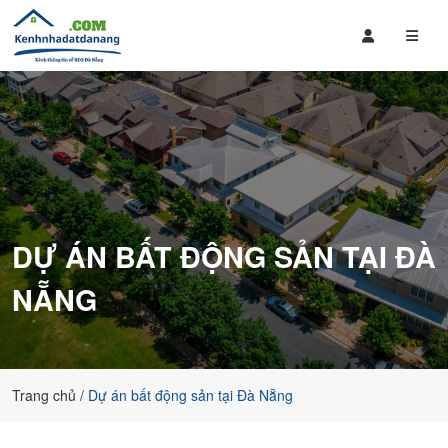
Mua
Bán
Bán
Đất
Nhà
Nền,
Đất
Căn
,
Hộ
Căn
giá
Hộ
rẻ
Tại
tại
Đà
Đà
DỰ ÁN BẤT ĐỘNG SẢN TẠI ĐÀ
Nẵng
Nẵng
bao
NẴNG
gồm
các
dự
án
của
Trang chủ
Dự án bất động sản tại Đà Nẵng
Sungroup,
đất