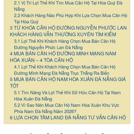
Vị Trí Lợi Thế Khi Tìm Mua Căn Hộ Tại Hòa Quý Đà
Nẵng
Khách Hàng Nào Phù Hợp Khi Lựa Chọn Mua Căn Hộ
Tại Hòa Quý
TỪ KHÓA CĂN HỘ ĐƯỜNG NGUYỄN PHƯỚC LAN
KHÁCH HÀNG VẪN THƯỜNG XUYÊN TÌM KIẾM
Lợi Thế Khi Khách Hàng Chọn Mua Bán Căn Hộ
Đường Nguyễn Phức Lan Đà Nẵng
MUA BÁN CĂN HỘ ĐƯỜNG MINH MẠNG NAM
HÒA XUÂN – 4 TÒA CĂN HỘ
Lợi Thế Khi Khách Hàng Chọn Mua Bán Căn Hộ
Đường Minh Mạng Đà Nẵng Trục Thẳng Ra Biển
MUA BÁN CĂN HỘ NAM HÒA XUÂN ĐÀ NẴNG GIÁ
TỐT
Tìm Năng Và Lợi Thế Khi Sở Hữu Căn Hộ Tại Nam
Hòa Xuân Đà Nẵng
Vì Sao Nên Mua Căn Hộ Nam Hòa Xuân Khu Vực
Phía Nam Đà Nẵng Năm 2026?
LỰA CHỌN TÂM LAND ĐÀ NẴNG TƯ VẤN CĂN HỘ