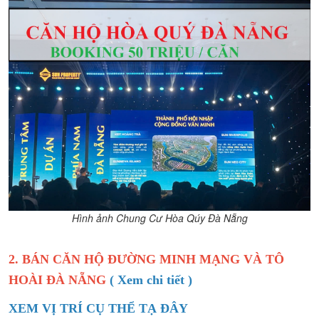
Hình ảnh Chung Cư Hòa Qúy Đà Nẵng
2. BÁN CĂN HỘ ĐƯỜNG MINH MẠNG VÀ TÔ
HOÀI ĐÀ NẴNG
( Xem chi tiết )
XEM VỊ TRÍ CỤ THỂ TẠ ĐÂY