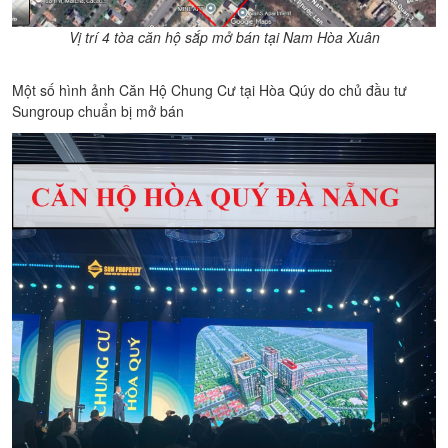
Vị trí 4 tòa căn hộ sắp mở bán tại Nam Hòa Xuân
Một số hình ảnh Căn Hộ Chung Cư tại Hòa Qúy do chủ đầu tư
Sungroup chuẩn bị mở bán