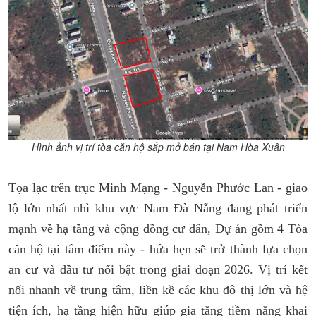
NHẬN BÁO GIÁ TỐT NHẤT ​​
Hình ảnh vị trí tòa căn hộ sắp mở bán tại Nam Hòa Xuân
-
Giá Đất
Hòa Xuân
,
Nam Hòa Xuân,
FP
T
mới nhất giá đầu tư.
Tọa lạc trên trục Minh Mạng - Nguyễn Phước Lan - giao
lộ lớn nhất nhì khu vực Nam Đà Nẵng đang phát triển
-
Danh Sách
Căn Hộ Tại Đà Nẵng
giá tốt nhất
chỉ từ 1 - 2 Tỷ
mạnh về hạ tầng và cộng đồng cư dân, Dự án gồm 4 Tòa
căn hộ tại tâm điểm này - hứa hẹn sẽ trở thành lựa chọn
( Đã hỗ trợ hơn
1.500 khách hàng
tìm được sản
an cư và đầu tư nổi bật trong giai đoạn 2026. Vị trí kết
phẩm phù hợp tại Đà Nẵng )
nối nhanh về trung tâm, liền kề các khu đô thị lớn và hệ
Điền thông tin để nhận báo giá miễn phí.
tiện ích, hạ tầng hiện hữu giúp gia tăng tiềm năng khai