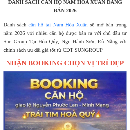
DANH SÁCH CĂN HỘ NAM HÒA XUÂN ĐANG
BÁN 2026
Danh sách
căn hộ tại Nam Hòa Xuân
sẽ mở bán trong
năm 2026 với nhiều căn hộ được bán ra với chủ đầu tư
Sun Group Tại Hòa Qúy, Ngũ Hành Sơn, Đà Nẵng với
chính sách ưu đãi giá tốt từ CĐT SUNGROUP
NHẬN BOOKING CHỌN VỊ TRÍ ĐẸP