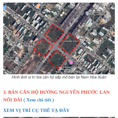
Hình ảnh vị trí tòa căn hộ sắp mở bán tại Nam Hòa Xuân
3. BÁN CĂN HỘ ĐƯỜNG NGUYỄN PHƯỚC LAN
NỐI DÀI
( Xem chi tiết )
XEM VỊ TRÍ CỤ THỂ TẠ ĐÂY