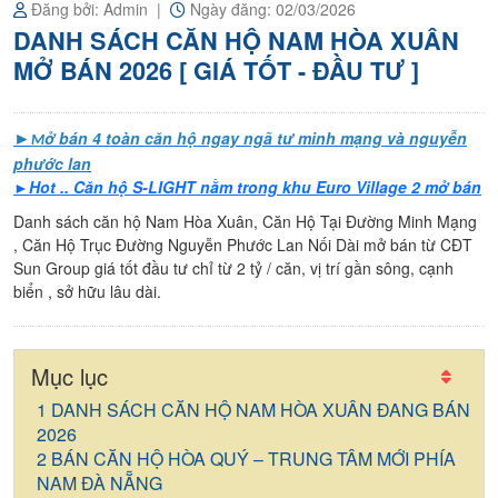
nền
Đăng bởi: Admin
Ngày đăng: 02/03/2026
chính
DANH SÁCH CĂN HỘ NAM HÒA XUÂN
chủ
MỞ BÁN 2026 [ GIÁ TỐT - ĐẦU TƯ ]
►
ở bán 4 toàn căn hộ ngay ngã tư minh mạng và nguyễn
M
phước lan
►Hot .. Căn hộ S-LIGHT nằm trong khu Euro Village 2 mở bán
Danh sách căn hộ Nam Hòa Xuân, Căn Hộ Tại Đường Minh Mạng
, Căn Hộ Trục Đường Nguyễn Phước Lan Nối Dài mở bán từ CĐT
Sun Group giá tốt đầu tư chỉ từ 2 tỷ / căn, vị trí gần sông, cạnh
biển , sở hữu lâu dài.
Mục lục
DANH SÁCH CĂN HỘ NAM HÒA XUÂN ĐANG BÁN
2026
BÁN CĂN HỘ HÒA QUÝ – TRUNG TÂM MỚI PHÍA
NAM ĐÀ NẴNG