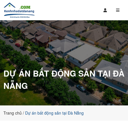
Mua
Bán
Bán
Đất
Nhà
Nền,
Đất
Căn
,
Hộ
Căn
giá
Hộ
rẻ
Tại
tại
Đà
Đà
DỰ ÁN BẤT ĐỘNG SẢN TẠI ĐÀ
Nẵng
Nẵng
bao
NẴNG
gồm
các
dự
án
của
Trang chủ
Dự án bất động sản tại Đà Nẵng
Sungroup,
đất