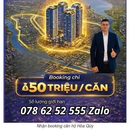
Nhận booking căn hộ Hòa Qúy