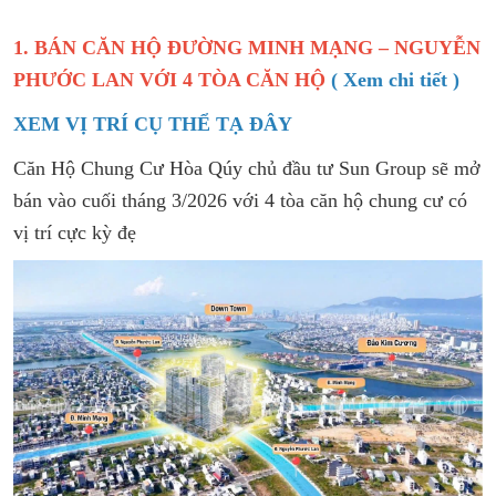
1. BÁN CĂN HỘ ĐƯỜNG MINH MẠNG – NGUYỄN
PHƯỚC LAN VỚI 4 TÒA CĂN HỘ
( Xem chi tiết )
XEM VỊ TRÍ CỤ THỂ TẠ ĐÂY
Căn Hộ Chung Cư Hòa Qúy chủ đầu tư Sun Group sẽ mở
bán vào cuối tháng 3/2026 với 4 tòa căn hộ chung cư có
vị trí cực kỳ đẹ